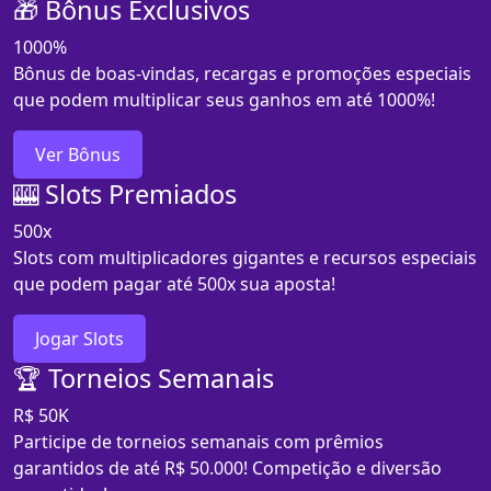
🎁 Bônus Exclusivos
1000%
Bônus de boas-vindas, recargas e promoções especiais
que podem multiplicar seus ganhos em até 1000%!
Ver Bônus
🎰 Slots Premiados
500x
Slots com multiplicadores gigantes e recursos especiais
que podem pagar até 500x sua aposta!
Jogar Slots
🏆 Torneios Semanais
R$ 50K
Participe de torneios semanais com prêmios
garantidos de até R$ 50.000! Competição e diversão