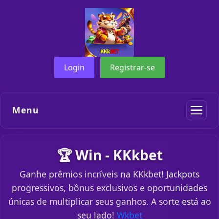
Login
Registrar-se
Menu
🏆 Win - KKkbet
Ganhe prêmios incríveis na KKkbet! Jackpots
progressivos, bônus exclusivos e oportunidades
únicas de multiplicar seus ganhos. A sorte está ao
seu lado!
Wkbet