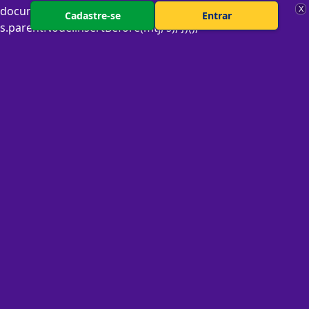
document.getElementsByTagName("script")[0];
X
Cadastre-se
Entrar
s.parentNode.insertBefore(mtj, s); })();