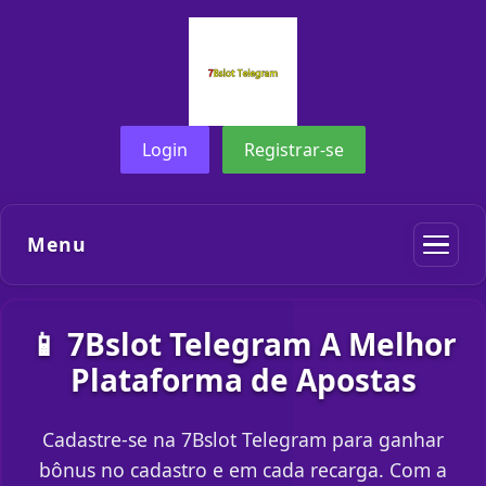
Login
Registrar-se
Menu
📱 7Bslot Telegram A Melhor
Plataforma de Apostas
Cadastre-se na 7Bslot Telegram para ganhar
bônus no cadastro e em cada recarga. Com a