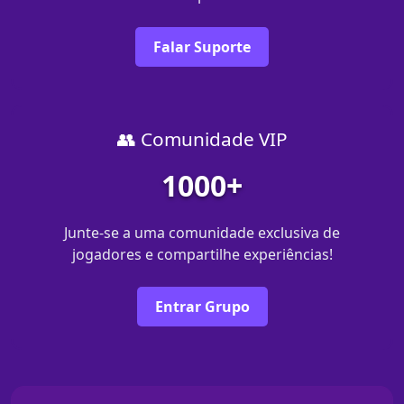
Falar Suporte
👥 Comunidade VIP
1000+
Junte-se a uma comunidade exclusiva de
jogadores e compartilhe experiências!
Entrar Grupo