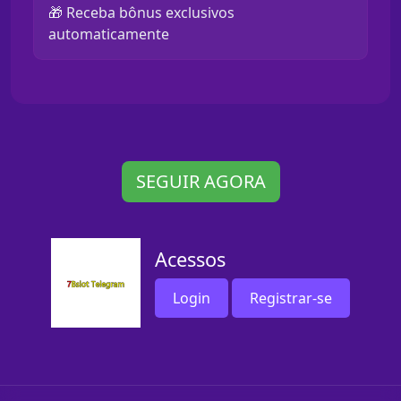
🎁 Receba bônus exclusivos
automaticamente
SEGUIR AGORA
Acessos
Login
Registrar-se