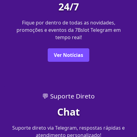
24/7
Fique por dentro de todas as novidades,
promoções e eventos da 7Bslot Telegram em
tempo real!
Ver Notícias
💬 Suporte Direto
Chat
Suporte direto via Telegram, respostas rápidas e
atendimento personalizado!