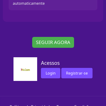
automaticamente
SEGUIR AGORA
Acessos
Login
Registrar-se