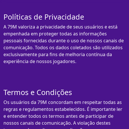
Políticas de Privacidade
A 79M valoriza a privacidade de seus usuários e está
empenhada em proteger todas as informações
pessoais fornecidas durante o uso de nossos canais de
comunicação. Todos os dados coletados são utilizados
exclusivamente para fins de melhoria contínua da
experiência de nossos jogadores.
Termos e Condições
Os usuários da 79M concordam em respeitar todas as
regras e regulamentos estabelecidos. É importante ler
e entender todos os termos antes de participar de
nossos canais de comunicação. A violação destes