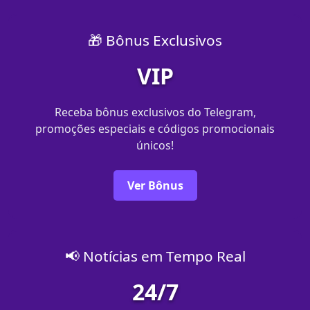
🎁 Bônus Exclusivos
VIP
Receba bônus exclusivos do Telegram,
promoções especiais e códigos promocionais
únicos!
Ver Bônus
📢 Notícias em Tempo Real
24/7