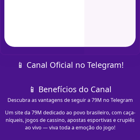
📱 Canal Oficial no Telegram!
📱 Benefícios do Canal
Descubra as vantagens de seguir a 79M no Telegram
Um site da 79M dedicado ao povo brasileiro, com caça-
níqueis, jogos de cassino, apostas esportivas e crupiês
ao vivo — viva toda a emoção do jogo!