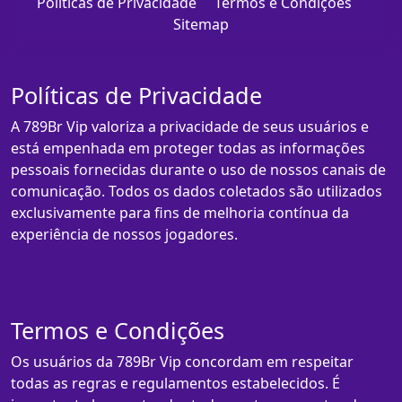
Políticas de Privacidade
Termos e Condições
Sitemap
Políticas de Privacidade
A 789Br Vip valoriza a privacidade de seus usuários e
está empenhada em proteger todas as informações
pessoais fornecidas durante o uso de nossos canais de
comunicação. Todos os dados coletados são utilizados
exclusivamente para fins de melhoria contínua da
experiência de nossos jogadores.
Termos e Condições
Os usuários da 789Br Vip concordam em respeitar
todas as regras e regulamentos estabelecidos. É