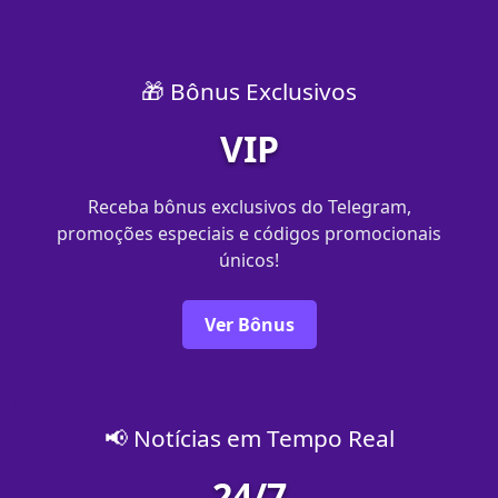
🎁 Bônus Exclusivos
VIP
Receba bônus exclusivos do Telegram,
promoções especiais e códigos promocionais
únicos!
Ver Bônus
📢 Notícias em Tempo Real
24/7