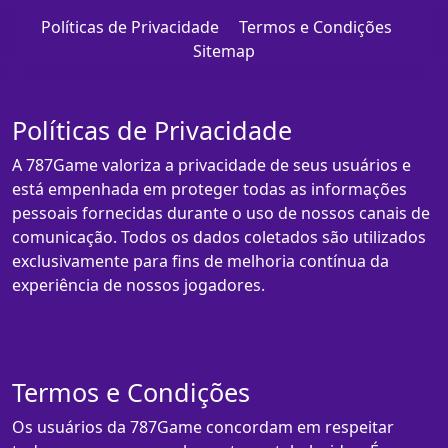
Políticas de Privacidade
Termos e Condições
Sitemap
Políticas de Privacidade
A 787Game valoriza a privacidade de seus usuários e
está empenhada em proteger todas as informações
pessoais fornecidas durante o uso de nossos canais de
comunicação. Todos os dados coletados são utilizados
exclusivamente para fins de melhoria contínua da
experiência de nossos jogadores.
Termos e Condições
Os usuários da 787Game concordam em respeitar