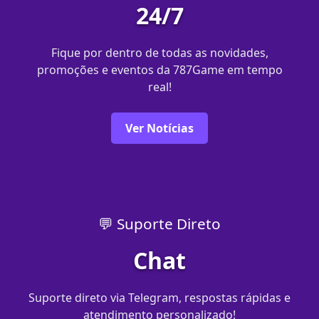
24/7
Fique por dentro de todas as novidades,
promoções e eventos da 787Game em tempo
real!
Ver Notícias
💬 Suporte Direto
Chat
Suporte direto via Telegram, respostas rápidas e
atendimento personalizado!