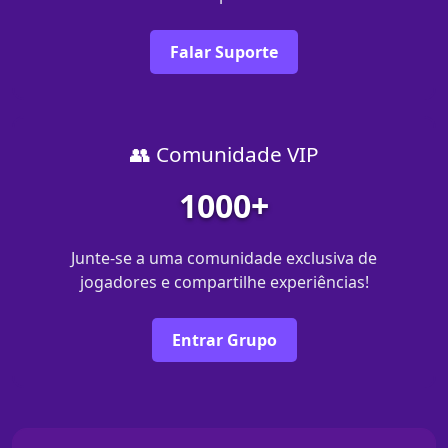
Falar Suporte
👥 Comunidade VIP
1000+
Junte-se a uma comunidade exclusiva de
jogadores e compartilhe experiências!
Entrar Grupo