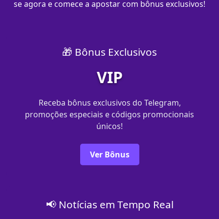
se agora e comece a apostar com bônus exclusivos!
🎁 Bônus Exclusivos
VIP
Receba bônus exclusivos do Telegram,
promoções especiais e códigos promocionais
únicos!
Ver Bônus
📢 Notícias em Tempo Real