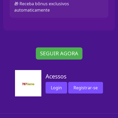
🎁 Receba bônus exclusivos
automaticamente
SEGUIR AGORA
Acessos
Login
Registrar-se