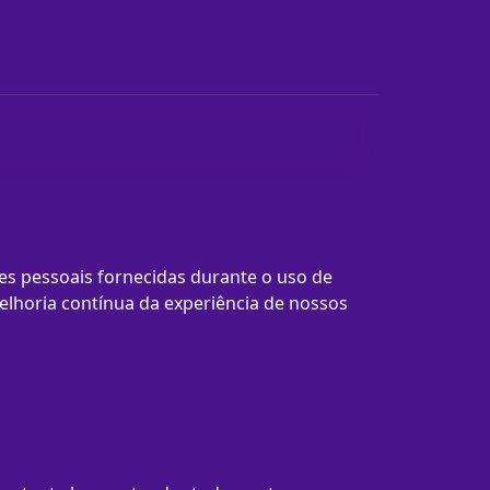
es pessoais fornecidas durante o uso de
elhoria contínua da experiência de nossos