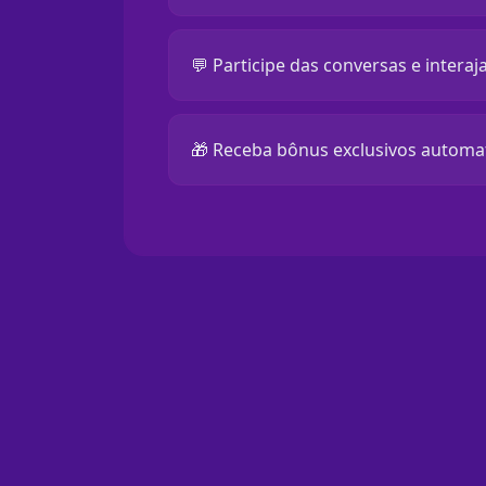
💬 Participe das conversas e interaj
🎁 Receba bônus exclusivos autom