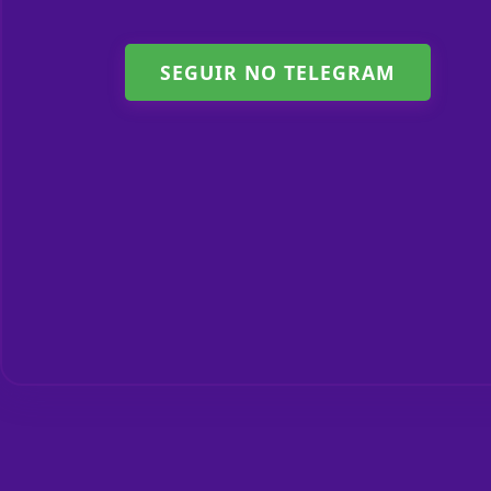
SEGUIR NO TELEGRAM