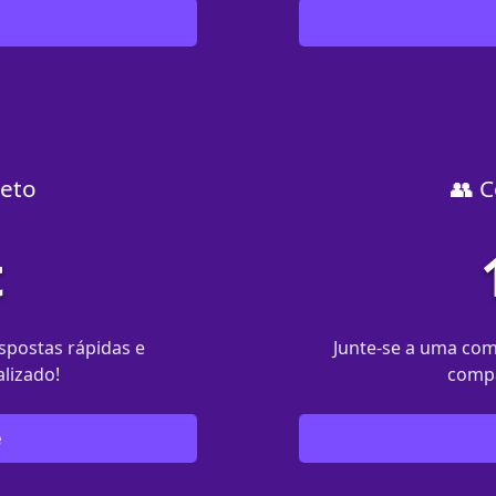
reto
👥 
t
espostas rápidas e
Junte-se a uma com
lizado!
compa
e