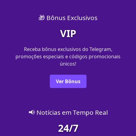
🎁 Bônus Exclusivos
VIP
Receba bônus exclusivos do Telegram,
promoções especiais e códigos promocionais
únicos!
Ver Bônus
📢 Notícias em Tempo Real
24/7