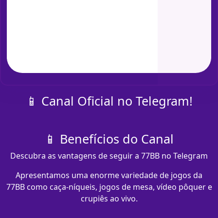
📱 Canal Oficial no Telegram!
📱 Benefícios do Canal
Descubra as vantagens de seguir a 77BB no Telegram
Apresentamos uma enorme variedade de jogos da
77BB como caça-níqueis, jogos de mesa, vídeo pôquer e
crupiês ao vivo.