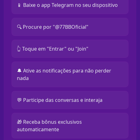
📱 Baixe o app Telegram no seu dispositivo
🔍 Procure por "@77BBOficial"
👆 Toque em "Entrar" ou "Join"
🔔 Ative as notificações para não perder
nada
💬 Participe das conversas e interaja
🎁 Receba bônus exclusivos
automaticamente