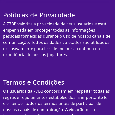
Políticas de Privacidade
A 77BB valoriza a privacidade de seus usuários e está
empenhada em proteger todas as informações
pessoais fornecidas durante o uso de nossos canais de
comunicação. Todos os dados coletados são utilizados
exclusivamente para fins de melhoria contínua da
experiência de nossos jogadores.
Termos e Condições
Os usuários da 77BB concordam em respeitar todas as
regras e regulamentos estabelecidos. É importante ler
e entender todos os termos antes de participar de
nossos canais de comunicação. A violação destes