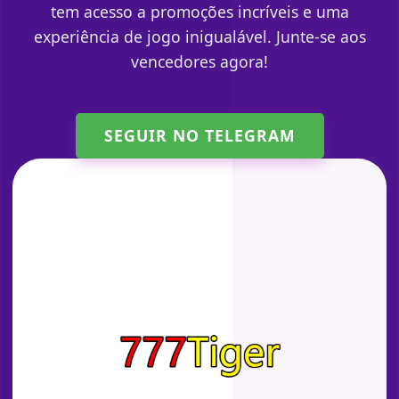
tem acesso a promoções incríveis e uma
experiência de jogo inigualável. Junte-se aos
vencedores agora!
SEGUIR NO TELEGRAM