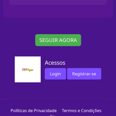
SEGUIR AGORA
Acessos
Login
Registrar-se
Políticas de Privacidade
Termos e Condições