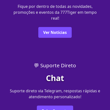
Fique por dentro de todas as novidades,
promoções e eventos da 777Tiger em tempo
real!
Ver Notícias
💬 Suporte Direto
Chat
Suporte direto via Telegram, respostas rápidas e
atendimento personalizado!