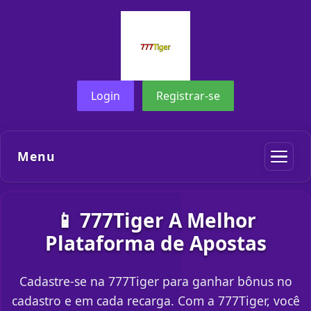
Login
Registrar-se
Menu
📱 777Tiger A Melhor
Plataforma de Apostas
Cadastre-se na 777Tiger para ganhar bônus no
cadastro e em cada recarga. Com a 777Tiger, você