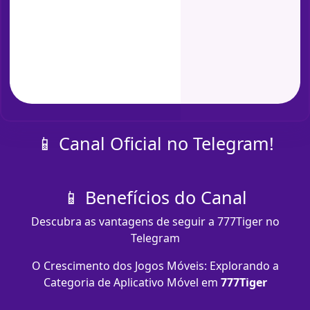
📱 Canal Oficial no Telegram!
📱 Benefícios do Canal
Descubra as vantagens de seguir a 777Tiger no
Telegram
O Crescimento dos Jogos Móveis: Explorando a
Categoria de Aplicativo Móvel em
777Tiger