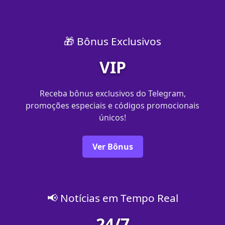
🎁 Bônus Exclusivos
VIP
Receba bônus exclusivos do Telegram,
promoções especiais e códigos promocionais
únicos!
Ver Bônus
📢 Notícias em Tempo Real
24/7