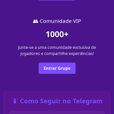
👥 Comunidade VIP
1000+
Junte-se a uma comunidade exclusiva de
jogadores e compartilhe experiências!
Entrar Grupo
📱 Como Seguir no Telegram