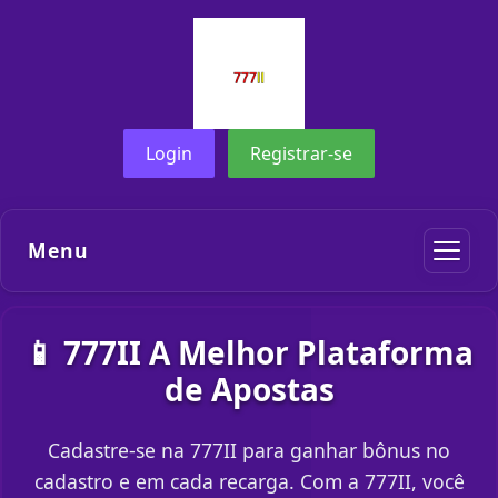
Login
Registrar-se
Menu
📱 777II A Melhor Plataforma
de Apostas
Cadastre-se na 777II para ganhar bônus no
cadastro e em cada recarga. Com a 777II, você