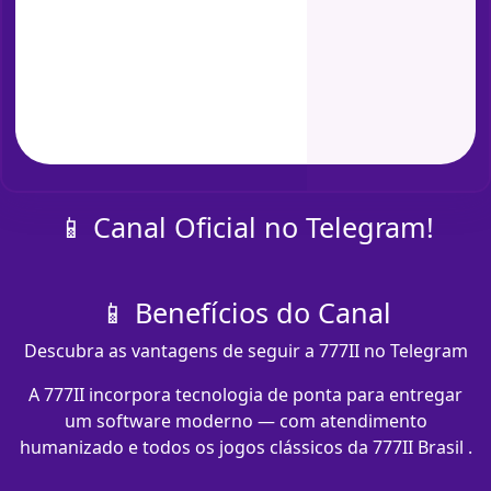
📱 Canal Oficial no Telegram!
📱 Benefícios do Canal
Descubra as vantagens de seguir a 777II no Telegram
A 777II incorpora tecnologia de ponta para entregar
um software moderno — com atendimento
humanizado e todos os jogos clássicos da 777II Brasil .