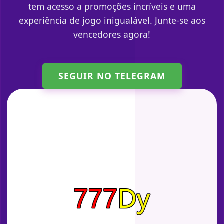
tem acesso a promoções incríveis e uma
experiência de jogo inigualável. Junte-se aos
vencedores agora!
SEGUIR NO TELEGRAM