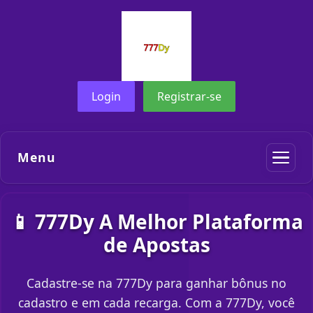
Login
Registrar-se
Menu
📱 777Dy A Melhor Plataforma
de Apostas
Cadastre-se na 777Dy para ganhar bônus no
cadastro e em cada recarga. Com a 777Dy, você