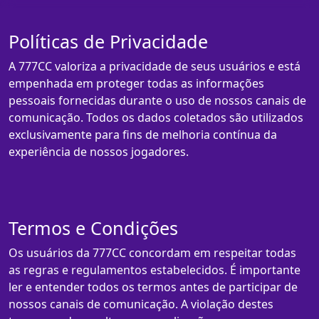
Políticas de Privacidade
A 777CC valoriza a privacidade de seus usuários e está
empenhada em proteger todas as informações
pessoais fornecidas durante o uso de nossos canais de
comunicação. Todos os dados coletados são utilizados
exclusivamente para fins de melhoria contínua da
experiência de nossos jogadores.
Termos e Condições
Os usuários da 777CC concordam em respeitar todas
as regras e regulamentos estabelecidos. É importante
ler e entender todos os termos antes de participar de
nossos canais de comunicação. A violação destes