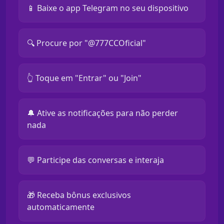
📱 Baixe o app Telegram no seu dispositivo
🔍 Procure por "@777CCOficial"
👆 Toque em "Entrar" ou "Join"
🔔 Ative as notificações para não perder
nada
💬 Participe das conversas e interaja
🎁 Receba bônus exclusivos
automaticamente