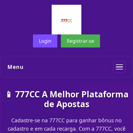
Login
Registrar-se
Menu
📱 777CC A Melhor Plataforma
de Apostas
Cadastre-se na 777CC para ganhar bônus no
cadastro e em cada recarga. Com a 777CC, você