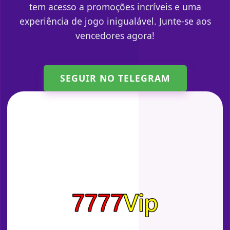
tem acesso a promoções incríveis e uma
experiência de jogo inigualável. Junte-se aos
vencedores agora!
SEGUIR NO TELEGRAM