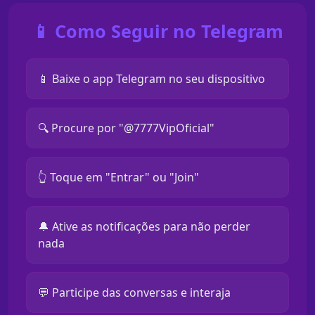
📱 Como Seguir no Telegram
📱 Baixe o app Telegram no seu dispositivo
🔍 Procure por "@7777VipOficial"
👆 Toque em "Entrar" ou "Join"
🔔 Ative as notificações para não perder
nada
💬 Participe das conversas e interaja