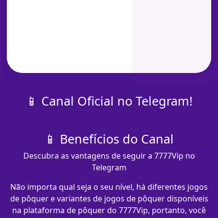
📱 Canal Oficial no Telegram!
📱 Benefícios do Canal
Descubra as vantagens de seguir a 7777Vip no
Telegram
Não importa qual seja o seu nível, há diferentes jogos
de pôquer e variantes de jogos de pôquer disponíveis
na plataforma de pôquer do 7777Vip, portanto, você