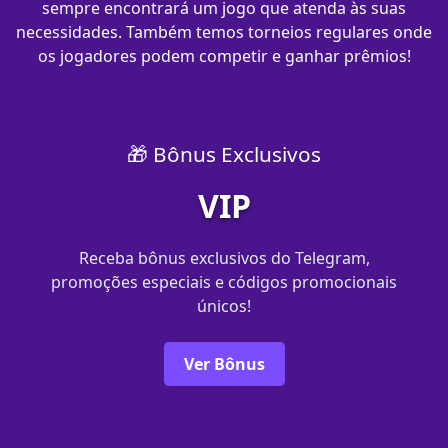
sempre encontrará um jogo que atenda às suas
necessidades. Também temos torneios regulares onde
os jogadores podem competir e ganhar prêmios!
🎁 Bônus Exclusivos
VIP
Receba bônus exclusivos do Telegram,
promoções especiais e códigos promocionais
únicos!
Ver Bônus