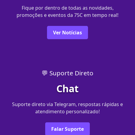
Fique por dentro de todas as novidades,
promoções e eventos da 75C em tempo real!
Ver Notícias
💬 Suporte Direto
Chat
Suporte direto via Telegram, respostas rápidas e
atendimento personalizado!
Falar Suporte