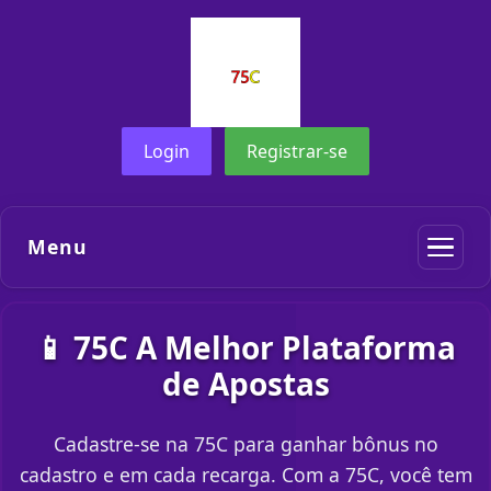
Login
Registrar-se
Menu
📱 75C A Melhor Plataforma
de Apostas
Cadastre-se na 75C para ganhar bônus no
cadastro e em cada recarga. Com a 75C, você tem