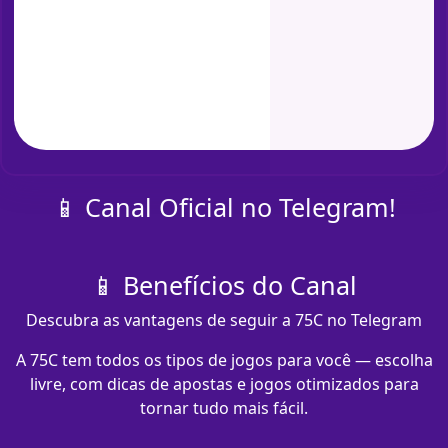
📱 Canal Oficial no Telegram!
📱 Benefícios do Canal
Descubra as vantagens de seguir a 75C no Telegram
A 75C tem todos os tipos de jogos para você — escolha
livre, com dicas de apostas e jogos otimizados para
tornar tudo mais fácil.