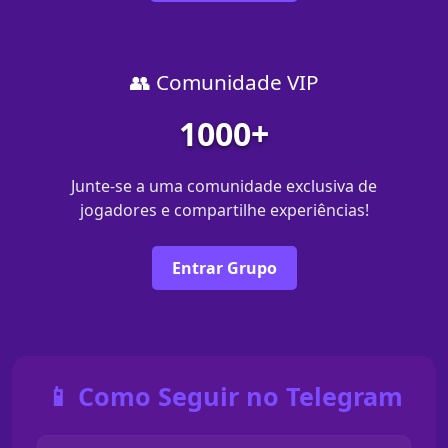
👥 Comunidade VIP
1000+
Junte-se a uma comunidade exclusiva de
jogadores e compartilhe experiências!
Entrar Grupo
📱 Como Seguir no Telegram