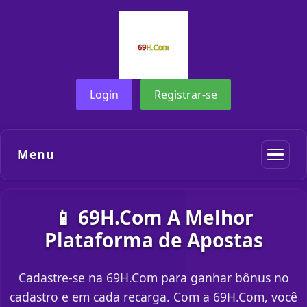
Login
Registrar-se
Menu
📱 69H.Com A Melhor
Plataforma de Apostas
Cadastre-se na 69H.Com para ganhar bônus no
cadastro e em cada recarga. Com a 69H.Com, você