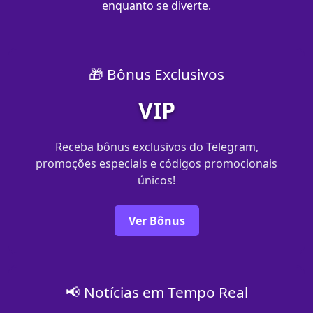
enquanto se diverte.
🎁 Bônus Exclusivos
VIP
Receba bônus exclusivos do Telegram,
promoções especiais e códigos promocionais
únicos!
Ver Bônus
📢 Notícias em Tempo Real