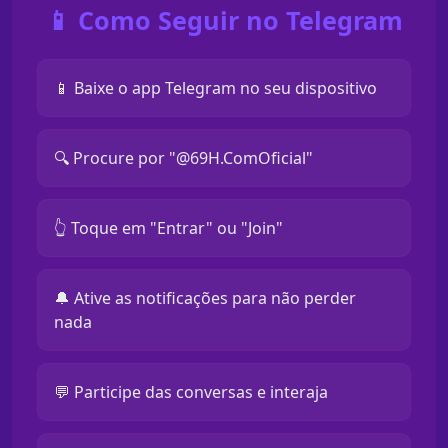
📱 Como Seguir no Telegram
📱 Baixe o app Telegram no seu dispositivo
🔍 Procure por "@69H.ComOficial"
👆 Toque em "Entrar" ou "Join"
🔔 Ative as notificações para não perder
nada
💬 Participe das conversas e interaja