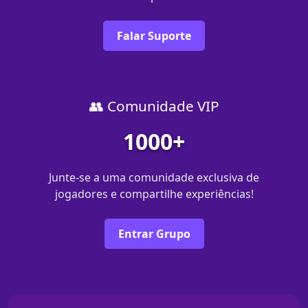
Falar Suporte
👥 Comunidade VIP
1000+
Junte-se a uma comunidade exclusiva de
jogadores e compartilhe experiências!
Entrar Grupo