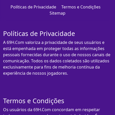
Políticas de Privacidade
Termos e Condições
Sitemap
Políticas de Privacidade
A 69H.Com valoriza a privacidade de seus usuários e
está empenhada em proteger todas as informações
pessoais fornecidas durante o uso de nossos canais de
comunicação. Todos os dados coletados são utilizados
exclusivamente para fins de melhoria contínua da
experiência de nossos jogadores.
Termos e Condições
Os usuários da 69H.Com concordam em respeitar