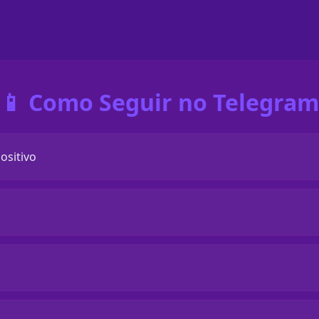
📱 Como Seguir no Telegram
ositivo