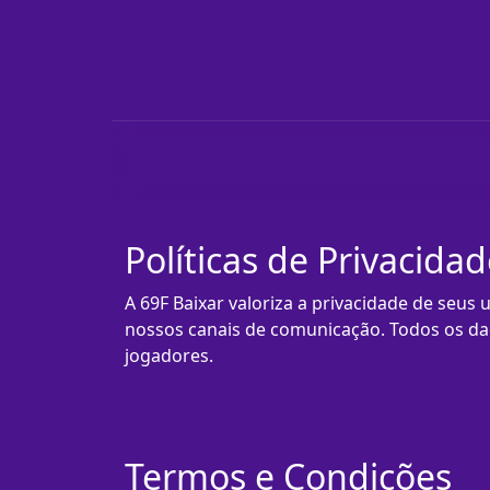
Políticas de Privacida
A 69F Baixar valoriza a privacidade de seu
nossos canais de comunicação. Todos os dad
jogadores.
Termos e Condições