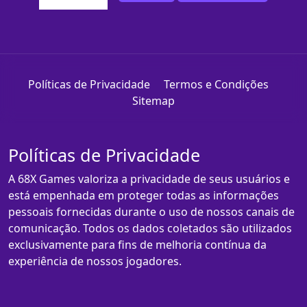
Políticas de Privacidade
Termos e Condições
Sitemap
Políticas de Privacidade
A 68X Games valoriza a privacidade de seus usuários e
está empenhada em proteger todas as informações
pessoais fornecidas durante o uso de nossos canais de
comunicação. Todos os dados coletados são utilizados
exclusivamente para fins de melhoria contínua da
experiência de nossos jogadores.