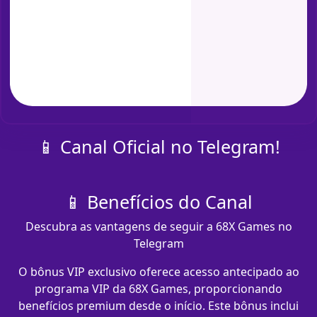
📱 Canal Oficial no Telegram!
📱 Benefícios do Canal
Descubra as vantagens de seguir a 68X Games no
Telegram
O bônus VIP exclusivo oferece acesso antecipado ao
programa VIP da 68X Games, proporcionando
benefícios premium desde o início. Este bônus inclui