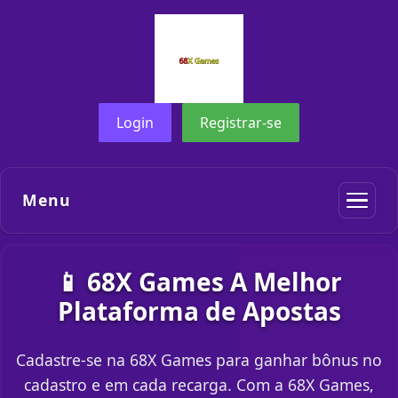
Login
Registrar-se
Menu
📱 68X Games A Melhor
Plataforma de Apostas
Cadastre-se na 68X Games para ganhar bônus no
cadastro e em cada recarga. Com a 68X Games,