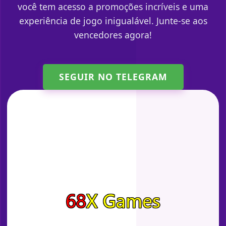
você tem acesso a promoções incríveis e uma
experiência de jogo inigualável. Junte-se aos
vencedores agora!
SEGUIR NO TELEGRAM