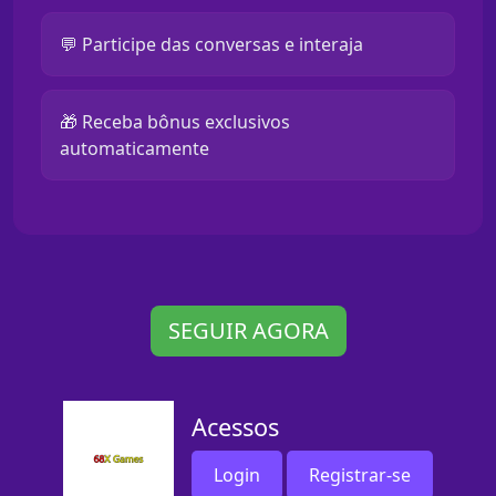
💬 Participe das conversas e interaja
🎁 Receba bônus exclusivos
automaticamente
SEGUIR AGORA
Acessos
Login
Registrar-se