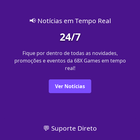
📢 Notícias em Tempo Real
24/7
Fique por dentro de todas as novidades,
promoções e eventos da 68X Games em tempo
real!
Ver Notícias
💬 Suporte Direto