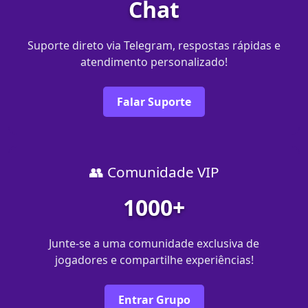
Chat
Suporte direto via Telegram, respostas rápidas e
atendimento personalizado!
Falar Suporte
👥 Comunidade VIP
1000+
Junte-se a uma comunidade exclusiva de
jogadores e compartilhe experiências!
Entrar Grupo