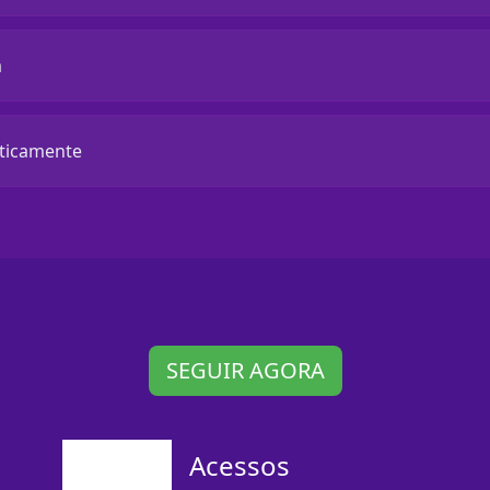
a
aticamente
SEGUIR AGORA
Acessos