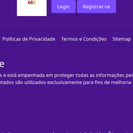
Login
Registrar-se
Políticas de Privacidade
Termos e Condições
Sitemap
de
ios e está empenhada em proteger todas as informações pe
tados são utilizados exclusivamente para fins de melhoria