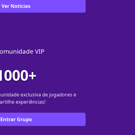
Ver Notícias
Comunidade VIP
1000+
unidade exclusiva de jogadores e
rtilhe experiências!
Entrar Grupo