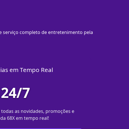
 serviço completo de entretenimento pela
cias em Tempo Real
24/7
e todas as novidades, promoções e
 da 68X em tempo real!