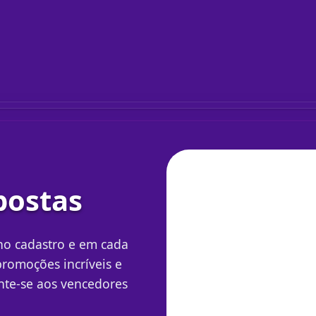
postas
no cadastro e em cada
promoções incríveis e
unte-se aos vencedores