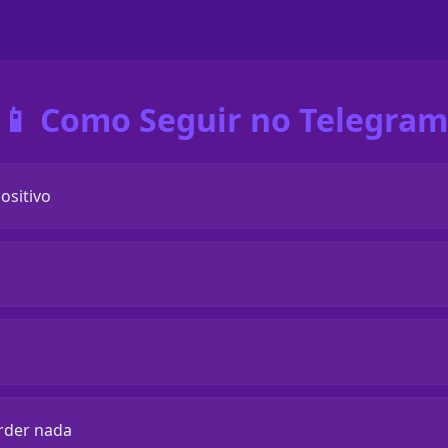
📱 Como Seguir no Telegram
ositivo
erder nada