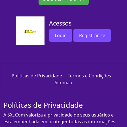
Acessos
Login
Registrar-se
Políticas de Privacidade
Termos e Condições
Sitemap
Políticas de Privacidade
A 5Xt.Com valoriza a privacidade de seus usuários e
está empenhada em proteger todas as informações