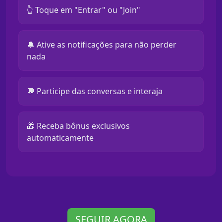
👆 Toque em "Entrar" ou "Join"
🔔 Ative as notificações para não perder
nada
💬 Participe das conversas e interaja
🎁 Receba bônus exclusivos
automaticamente
SEGUIR AGORA