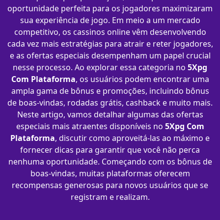
oportunidade perfeita para os jogadores maximizaram
sua experiência de jogo. Em meio a um mercado
competitivo, os cassinos online vêm desenvolvendo
cada vez mais estratégias para atrair e reter jogadores,
e as ofertas especiais desempenham um papel crucial
nesse processo. Ao explorar essa categoria no
5Xpg
Com Plataforma
, os usuários podem encontrar uma
ampla gama de bônus e promoções, incluindo bônus
de boas-vindas, rodadas grátis, cashback e muito mais.
Neste artigo, vamos detalhar algumas das ofertas
especiais mais atraentes disponíveis no
5Xpg Com
Plataforma
, discutir como aproveitá-las ao máximo e
fornecer dicas para garantir que você não perca
nenhuma oportunidade. Começando com os bônus de
boas-vindas, muitas plataformas oferecem
recompensas generosas para novos usuários que se
registram e realizam.