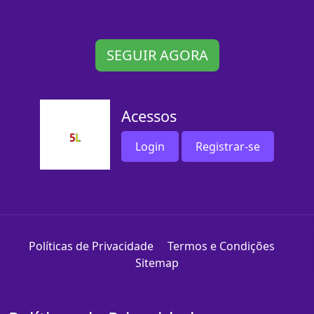
SEGUIR AGORA
Acessos
Login
Registrar-se
Políticas de Privacidade
Termos e Condições
Sitemap