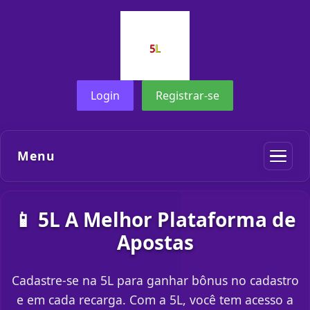
Login
Registrar-se
Menu
📱 5L A Melhor Plataforma de
Apostas
Cadastre-se na 5L para ganhar bônus no cadastro
e em cada recarga. Com a 5L, você tem acesso a