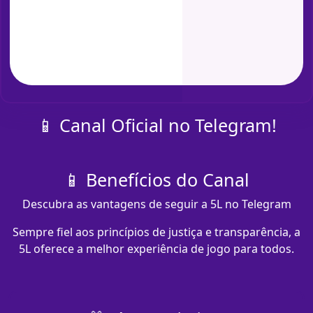
📱 Canal Oficial no Telegram!
📱 Benefícios do Canal
Descubra as vantagens de seguir a 5L no Telegram
Sempre fiel aos princípios de justiça e transparência, a
5L oferece a melhor experiência de jogo para todos.