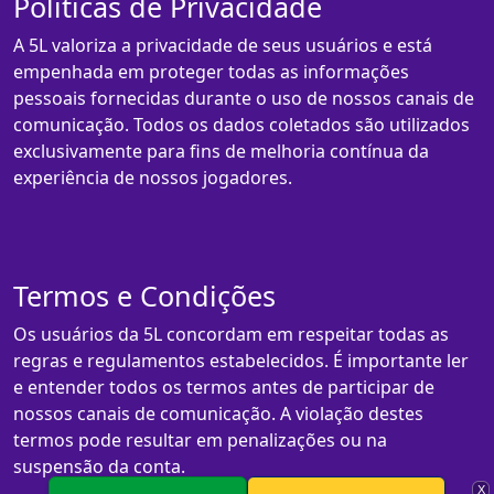
Políticas de Privacidade
A 5L valoriza a privacidade de seus usuários e está
empenhada em proteger todas as informações
pessoais fornecidas durante o uso de nossos canais de
comunicação. Todos os dados coletados são utilizados
exclusivamente para fins de melhoria contínua da
experiência de nossos jogadores.
Termos e Condições
Os usuários da 5L concordam em respeitar todas as
regras e regulamentos estabelecidos. É importante ler
e entender todos os termos antes de participar de
nossos canais de comunicação. A violação destes
termos pode resultar em penalizações ou na
suspensão da conta.
X