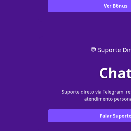
Ver Bônus
💬 Suporte Di
Cha
Suporte direto via Telegram, r
atendimento persona
Falar Suport