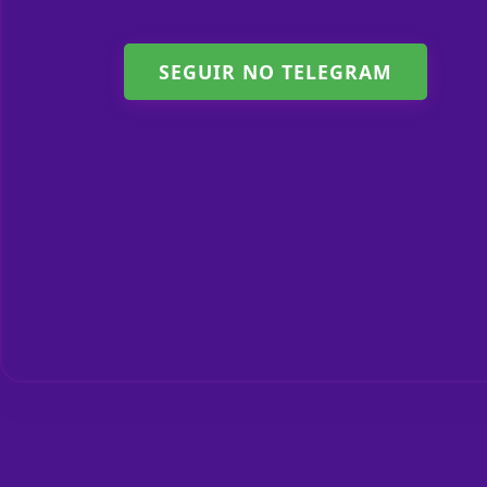
SEGUIR NO TELEGRAM