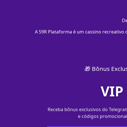
De
A 59R Plataforma é um cassino recreativo d
🎁 Bônus Exclu
VIP
Receba bônus exclusivos do Telegra
e códigos promocionai