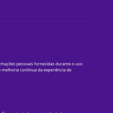
ormações pessoais fornecidas durante o uso
e melhoria contínua da experiência de