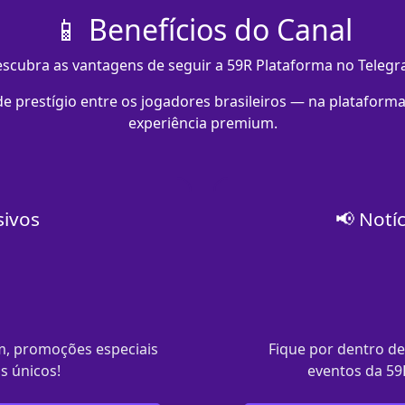
📱 Benefícios do Canal
scubra as vantagens de seguir a 59R Plataforma no Teleg
e prestígio entre os jogadores brasileiros — na plataforma
experiência premium.
sivos
📢 Notí
m, promoções especiais
Fique por dentro d
s únicos!
eventos da 59