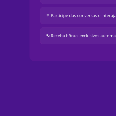
💬 Participe das conversas e interaj
🎁 Receba bônus exclusivos autom