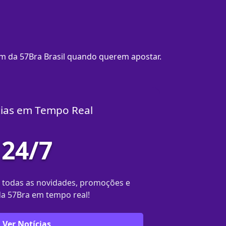
m da 57Bra Brasil quando querem apostar.
cias em Tempo Real
24/7
e todas as novidades, promoções e
da 57Bra em tempo real!
Ver Notícias