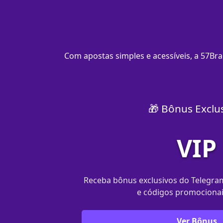
Com apostas simples e acessíveis, a 57B
🎁 Bônus Exclu
VIP
Receba bônus exclusivos do Telegra
e códigos promocionai
Ver Bônus