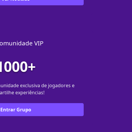
Comunidade VIP
1000+
unidade exclusiva de jogadores e
rtilhe experiências!
Entrar Grupo