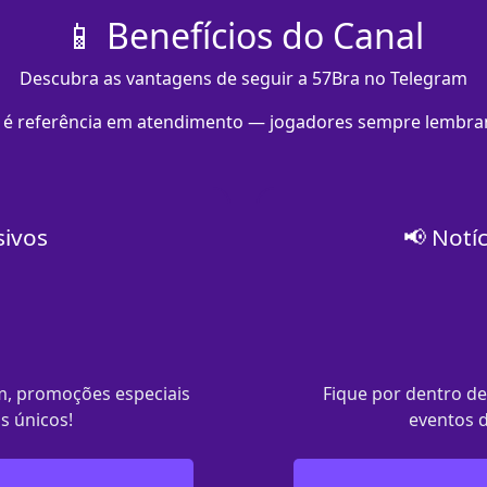
📱 Benefícios do Canal
Descubra as vantagens de seguir a 57Bra no Telegram
ra é referência em atendimento — jogadores sempre lembra
sivos
📢 Notí
m, promoções especiais
Fique por dentro d
s únicos!
eventos 