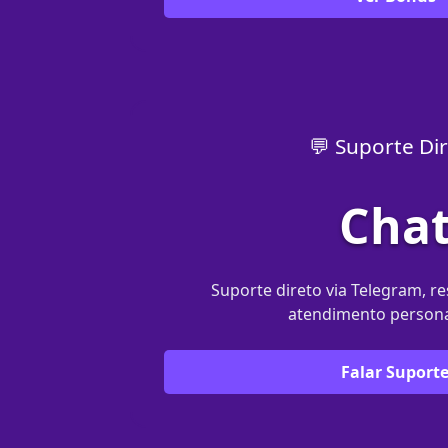
💬 Suporte Di
Cha
Suporte direto via Telegram, r
atendimento persona
Falar Suport