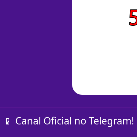
📱 Canal Oficial no Telegram!