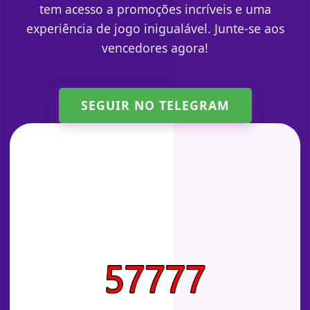
tem acesso a promoções incríveis e uma
experiência de jogo inigualável. Junte-se aos
vencedores agora!
SEGUIR NO TELEGRAM