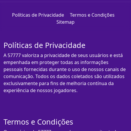
Políticas de Privacidade
Termos e Condições
Sitemap
Políticas de Privacidade
A 57777 valoriza a privacidade de seus usuários e está
empenhada em proteger todas as informações
pessoais fornecidas durante o uso de nossos canais de
comunicação. Todos os dados coletados são utilizados
exclusivamente para fins de melhoria contínua da
experiência de nossos jogadores.
Termos e Condições