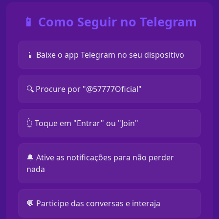
📱 Como Seguir no Telegram
📱 Baixe o app Telegram no seu dispositivo
🔍 Procure por "@57777Oficial"
👆 Toque em "Entrar" ou "Join"
🔔 Ative as notificações para não perder
nada
💬 Participe das conversas e interaja