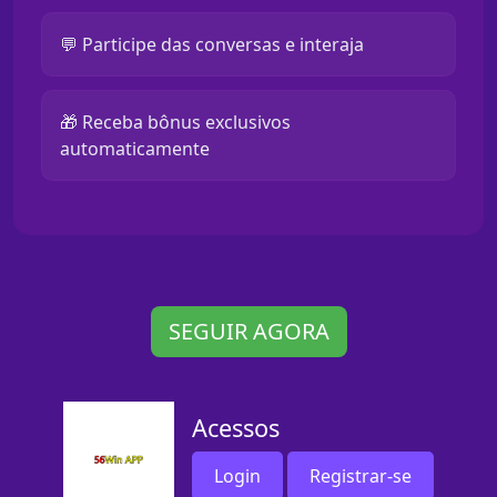
💬 Participe das conversas e interaja
🎁 Receba bônus exclusivos
automaticamente
SEGUIR AGORA
Acessos
Login
Registrar-se