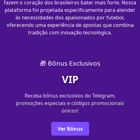
fazem o coração dos brasileiros bater mais forte. Nossa
plataforma foi projetada especificamente para atender
às necessidades dos apaixonados por futebol,
oferecendo uma experiência de apostas que combina
tradição com inovação tecnológica.
🎁 Bônus Exclusivos
VIP
Receba bônus exclusivos do Telegram,
promoções especiais e códigos promocionais
únicos!
Ver Bônus