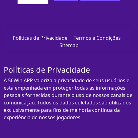
Políticas de Privacidade
Termos e Condições
Sitemap
Políticas de Privacidade
A 56Win APP valoriza a privacidade de seus usuários e
está empenhada em proteger todas as informações
pessoais fornecidas durante o uso de nossos canais de
comunicação. Todos os dados coletados são utilizados
exclusivamente para fins de melhoria contínua da
experiência de nossos jogadores.