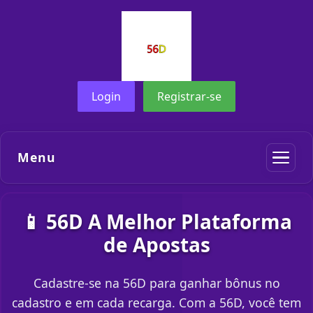
Login
Registrar-se
Menu
📱 56D A Melhor Plataforma
de Apostas
Cadastre-se na 56D para ganhar bônus no
cadastro e em cada recarga. Com a 56D, você tem