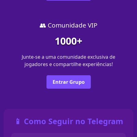
👥 Comunidade VIP
1000+
Junte-se a uma comunidade exclusiva de
jogadores e compartilhe experiências!
Entrar Grupo
📱 Como Seguir no Telegram