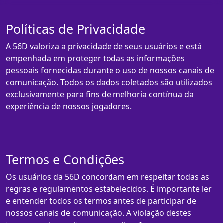
Políticas de Privacidade
A 56D valoriza a privacidade de seus usuários e está
empenhada em proteger todas as informações
pessoais fornecidas durante o uso de nossos canais de
comunicação. Todos os dados coletados são utilizados
exclusivamente para fins de melhoria contínua da
experiência de nossos jogadores.
Termos e Condições
Os usuários da 56D concordam em respeitar todas as
regras e regulamentos estabelecidos. É importante ler
e entender todos os termos antes de participar de
nossos canais de comunicação. A violação destes