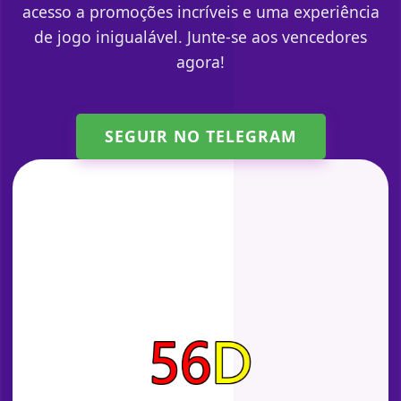
acesso a promoções incríveis e uma experiência
de jogo inigualável. Junte-se aos vencedores
agora!
SEGUIR NO TELEGRAM