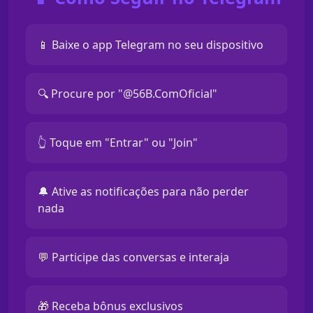
📱 Baixe o app Telegram no seu dispositivo
🔍 Procure por "@56B.ComOficial"
👆 Toque em "Entrar" ou "Join"
🔔 Ative as notificações para não perder
nada
💬 Participe das conversas e interaja
🎁 Receba bônus exclusivos