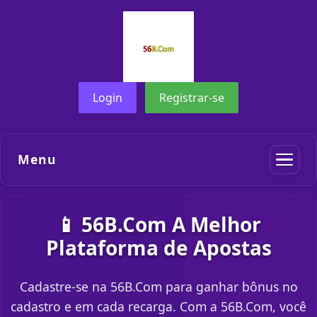
Login
Registrar-se
Menu
📱 56B.Com A Melhor
Plataforma de Apostas
Cadastre-se na 56B.Com para ganhar bônus no
cadastro e em cada recarga. Com a 56B.Com, você