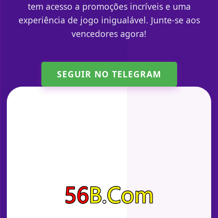
tem acesso a promoções incríveis e uma
experiência de jogo inigualável. Junte-se aos
vencedores agora!
SEGUIR NO TELEGRAM