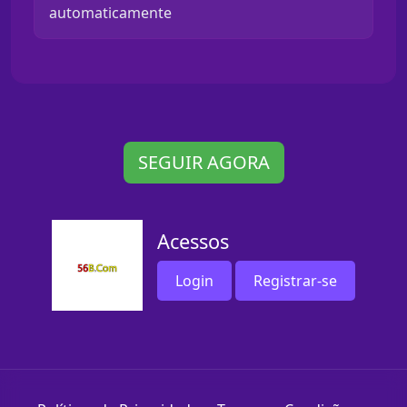
automaticamente
SEGUIR AGORA
Acessos
Login
Registrar-se