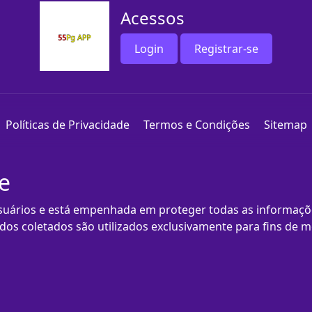
Acessos
Login
Registrar-se
Políticas de Privacidade
Termos e Condições
Sitemap
de
usuários e está empenhada em proteger todas as informaçõ
os coletados são utilizados exclusivamente para fins de m