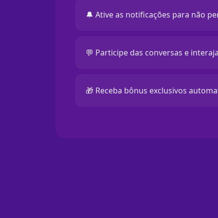
🔔 Ative as notificações para não p
💬 Participe das conversas e interaj
🎁 Receba bônus exclusivos autom