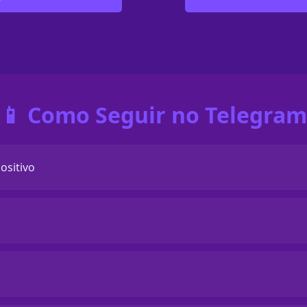
📱 Como Seguir no Telegram
ositivo