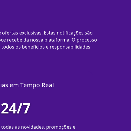
ofertas exclusivas. Estas notificações são
ocê recebe da nossa plataforma. O processo
 todos os benefícios e responsabilidades
cias em Tempo Real
24/7
e todas as novidades, promoções e