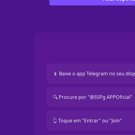
📱 Baixe o app Telegram no seu disp
🔍 Procure por "@55Pg APPOficial"
👆 Toque em "Entrar" ou "Join"