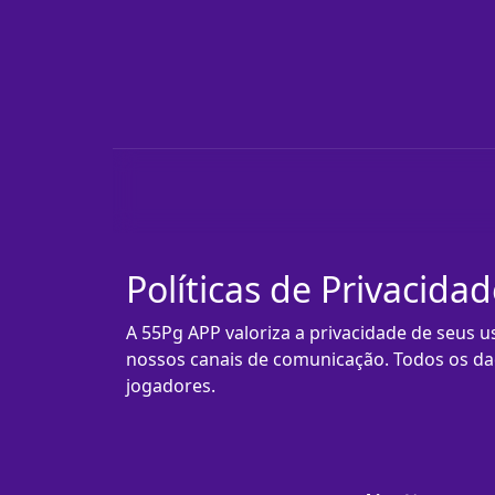
Políticas de Privacida
A 55Pg APP valoriza a privacidade de seus 
nossos canais de comunicação. Todos os dad
jogadores.