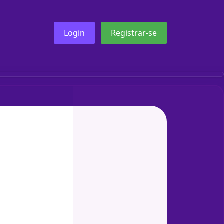
Login
Registrar-se