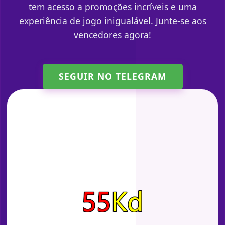
tem acesso a promoções incríveis e uma
experiência de jogo inigualável. Junte-se aos
vencedores agora!
SEGUIR NO TELEGRAM