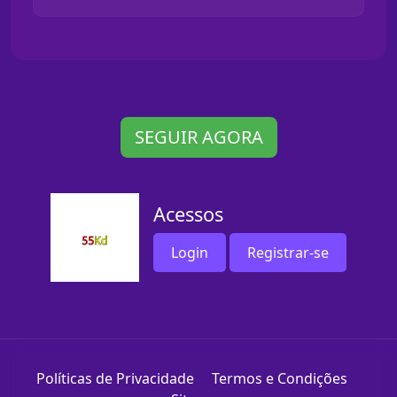
SEGUIR AGORA
Acessos
Login
Registrar-se
Políticas de Privacidade
Termos e Condições