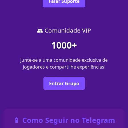
Falar Suporte
👥 Comunidade VIP
1000+
Junte-se a uma comunidade exclusiva de
jogadores e compartilhe experiências!
Entrar Grupo
📱 Como Seguir no Telegram