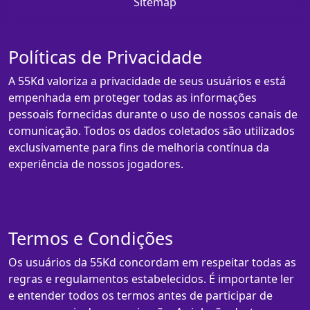
Sitemap
Políticas de Privacidade
A 55Kd valoriza a privacidade de seus usuários e está
empenhada em proteger todas as informações
pessoais fornecidas durante o uso de nossos canais de
comunicação. Todos os dados coletados são utilizados
exclusivamente para fins de melhoria contínua da
experiência de nossos jogadores.
Termos e Condições
Os usuários da 55Kd concordam em respeitar todas as
regras e regulamentos estabelecidos. É importante ler
e entender todos os termos antes de participar de