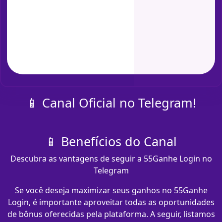
📱 Canal Oficial no Telegram!
📱 Benefícios do Canal
Descubra as vantagens de seguir a 55Ganhe Login no
Telegram
Se você deseja maximizar seus ganhos no 55Ganhe
Login, é importante aproveitar todas as oportunidades
de bônus oferecidas pela plataforma. A seguir, listamos