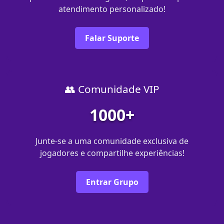
atendimento personalizado!
Falar Suporte
👥 Comunidade VIP
1000+
Junte-se a uma comunidade exclusiva de
jogadores e compartilhe experiências!
Entrar Grupo