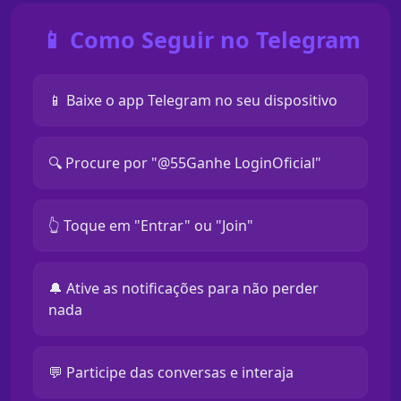
📱 Como Seguir no Telegram
📱 Baixe o app Telegram no seu dispositivo
🔍 Procure por "@55Ganhe LoginOficial"
👆 Toque em "Entrar" ou "Join"
🔔 Ative as notificações para não perder
nada
💬 Participe das conversas e interaja