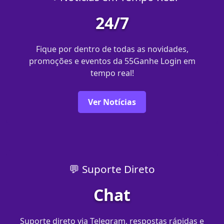
24/7
Fique por dentro de todas as novidades,
promoções e eventos da 55Ganhe Login em
tempo real!
Ver Notícias
💬 Suporte Direto
Chat
Suporte direto via Telegram, respostas rápidas e