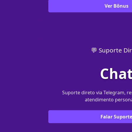
Ver Bônus
💬 Suporte Di
Cha
Suporte direto via Telegram, r
atendimento persona
Falar Suport