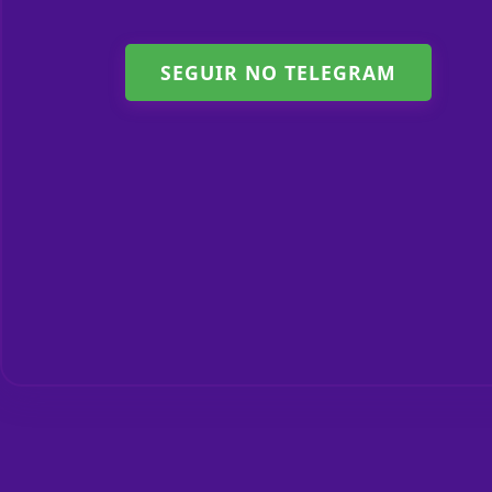
SEGUIR NO TELEGRAM