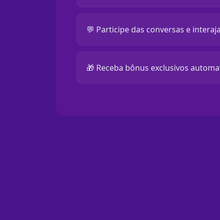
💬 Participe das conversas e interaj
🎁 Receba bônus exclusivos autom