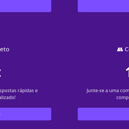
reto
👥 
t
espostas rápidas e
Junte-se a uma com
lizado!
compa
e