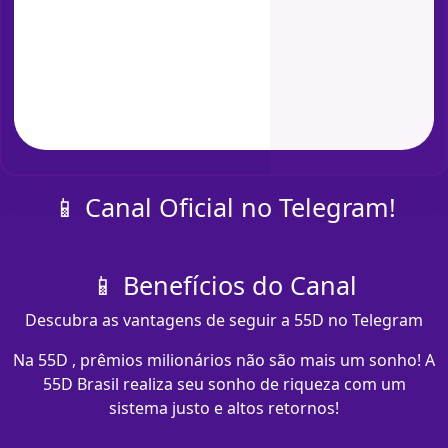
📱 Canal Oficial no Telegram!
📱 Benefícios do Canal
Descubra as vantagens de seguir a 55D no Telegram
Na 55D , prêmios milionários não são mais um sonho! A
55D Brasil realiza seu sonho de riqueza com um
sistema justo e altos retornos!