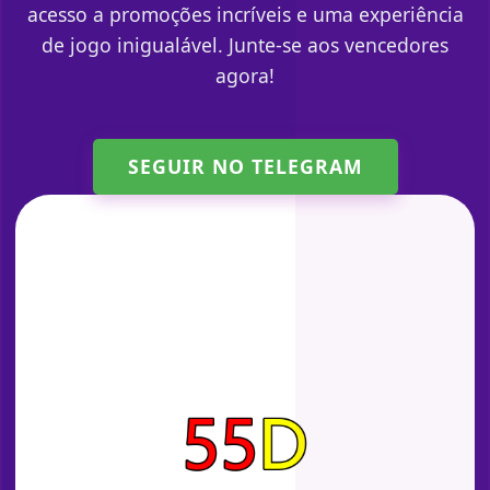
acesso a promoções incríveis e uma experiência
de jogo inigualável. Junte-se aos vencedores
agora!
SEGUIR NO TELEGRAM