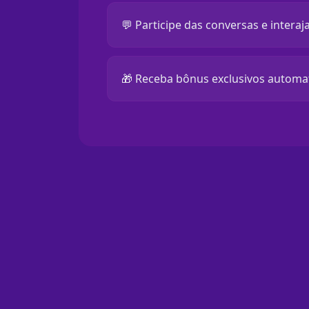
💬 Participe das conversas e interaj
🎁 Receba bônus exclusivos autom