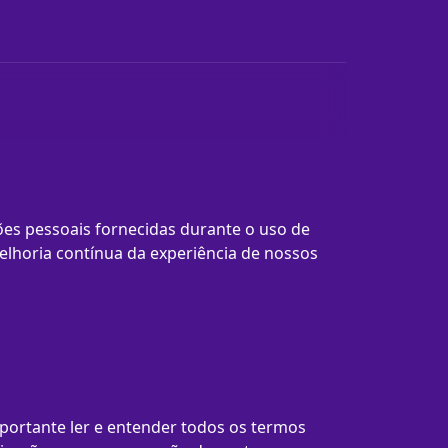
es pessoais fornecidas durante o uso de
elhoria contínua da experiência de nossos
portante ler e entender todos os termos