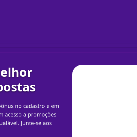
elhor
postas
bônus no cadastro e em
em acesso a promoções
ualável. Junte-se aos