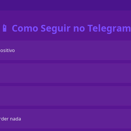
📱 Como Seguir no Telegram
ositivo
erder nada