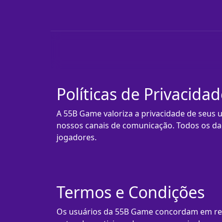
Políticas de Privacida
A 55B Game valoriza a privacidade de seus
nossos canais de comunicação. Todos os dad
jogadores.
Termos e Condições
Os usuários da 55B Game concordam em resp