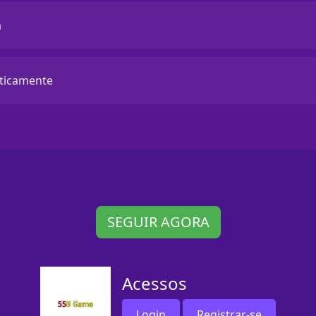
a
aticamente
SEGUIR AGORA
Acessos
Login
Registrar-se