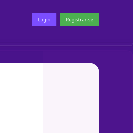
Login
Registrar-se