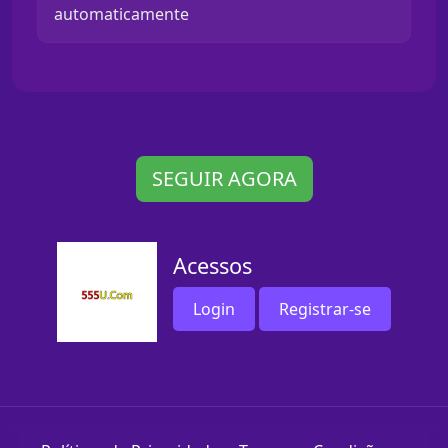
automaticamente
SEGUIR AGORA
Acessos
Login
Registrar-se