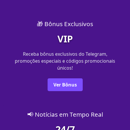
🎁 Bônus Exclusivos
VIP
Receba bônus exclusivos do Telegram,
promoções especiais e códigos promocionais
únicos!
Ver Bônus
📢 Notícias em Tempo Real
24/7