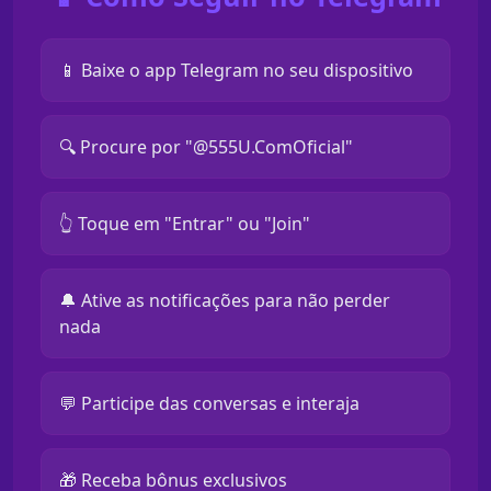
📱 Baixe o app Telegram no seu dispositivo
🔍 Procure por "@555U.ComOficial"
👆 Toque em "Entrar" ou "Join"
🔔 Ative as notificações para não perder
nada
💬 Participe das conversas e interaja
🎁 Receba bônus exclusivos