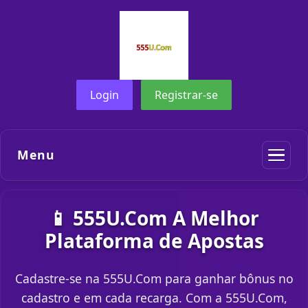
Login
Registrar-se
Menu
📱 555U.Com A Melhor
Plataforma de Apostas
Cadastre-se na 555U.Com para ganhar bônus no
cadastro e em cada recarga. Com a 555U.Com,