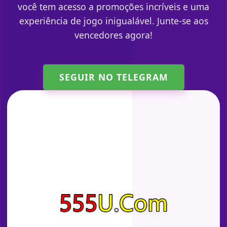
você tem acesso a promoções incríveis e uma
experiência de jogo inigualável. Junte-se aos
vencedores agora!
SEGUIR NO TELEGRAM