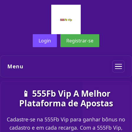
Login
Registrar-se
Menu
📱 555Fb Vip A Melhor
Plataforma de Apostas
Cadastre-se na 555Fb Vip para ganhar bônus no
cadastro e em cada recarga. Com a 555Fb Vip,