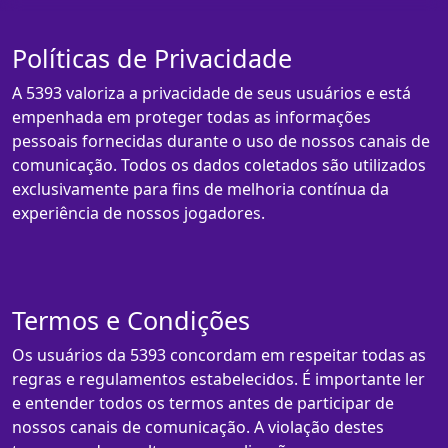
Políticas de Privacidade
A 5393 valoriza a privacidade de seus usuários e está
empenhada em proteger todas as informações
pessoais fornecidas durante o uso de nossos canais de
comunicação. Todos os dados coletados são utilizados
exclusivamente para fins de melhoria contínua da
experiência de nossos jogadores.
Termos e Condições
Os usuários da 5393 concordam em respeitar todas as
regras e regulamentos estabelecidos. É importante ler
e entender todos os termos antes de participar de
nossos canais de comunicação. A violação destes