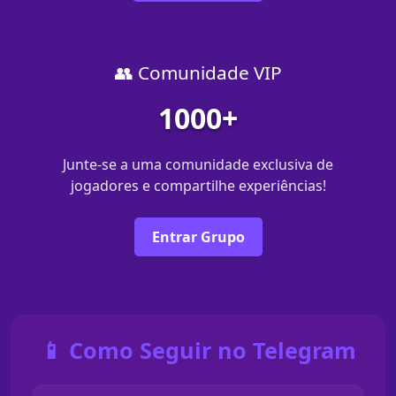
👥 Comunidade VIP
1000+
Junte-se a uma comunidade exclusiva de
jogadores e compartilhe experiências!
Entrar Grupo
📱 Como Seguir no Telegram