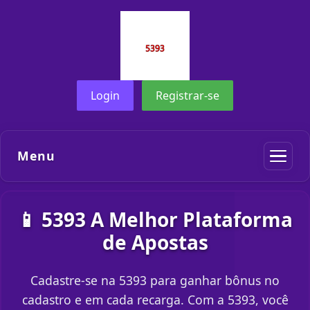
Login
Registrar-se
Menu
📱 5393 A Melhor Plataforma
de Apostas
Cadastre-se na 5393 para ganhar bônus no
cadastro e em cada recarga. Com a 5393, você