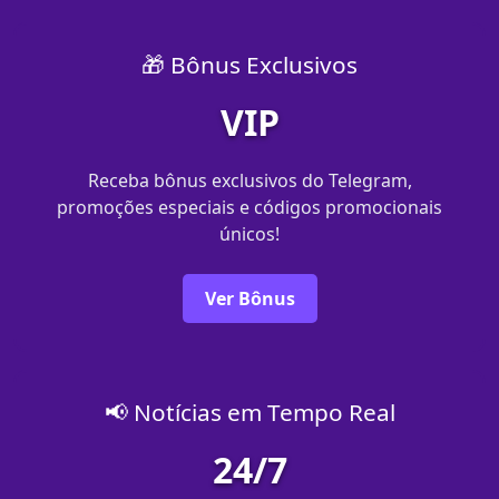
🎁 Bônus Exclusivos
VIP
Receba bônus exclusivos do Telegram,
promoções especiais e códigos promocionais
únicos!
Ver Bônus
📢 Notícias em Tempo Real
24/7