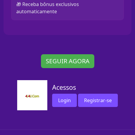
🎁 Receba bônus exclusivos
automaticamente
SEGUIR AGORA
Acessos
Login
Registrar-se