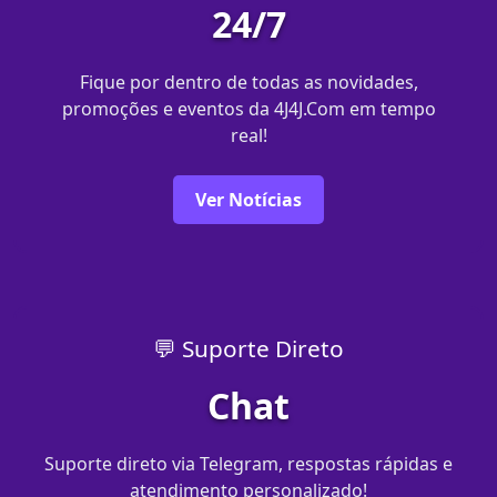
24/7
Fique por dentro de todas as novidades,
promoções e eventos da 4J4J.Com em tempo
real!
Ver Notícias
💬 Suporte Direto
Chat
Suporte direto via Telegram, respostas rápidas e
atendimento personalizado!