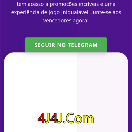
tem acesso a promoções incríveis e uma
experiência de jogo inigualável. Junte-se aos
vencedores agora!
SEGUIR NO TELEGRAM