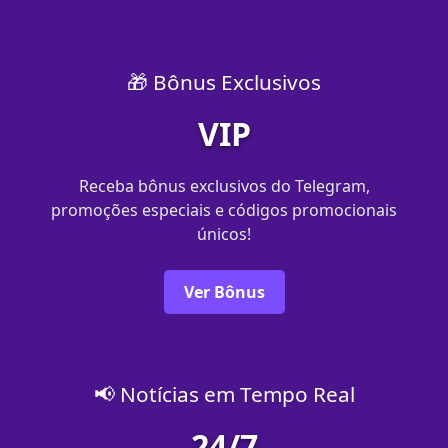
🎁 Bônus Exclusivos
VIP
Receba bônus exclusivos do Telegram,
promoções especiais e códigos promocionais
únicos!
Ver Bônus
📢 Notícias em Tempo Real
24/7