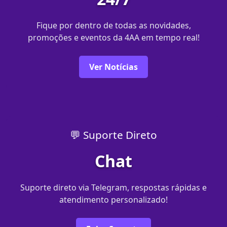
Fique por dentro de todas as novidades,
promoções e eventos da 4AA em tempo real!
Ver Notícias
💬 Suporte Direto
Chat
Suporte direto via Telegram, respostas rápidas e
atendimento personalizado!