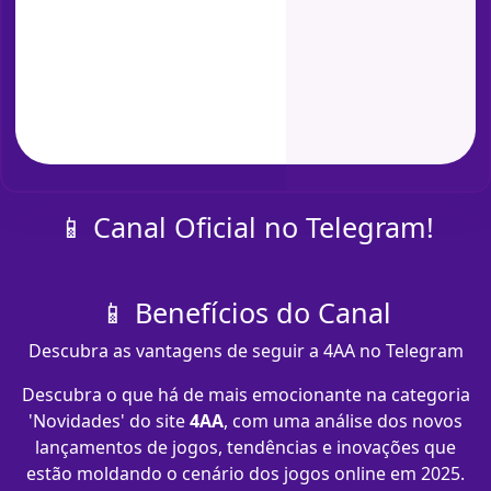
📱 Canal Oficial no Telegram!
📱 Benefícios do Canal
Descubra as vantagens de seguir a 4AA no Telegram
Descubra o que há de mais emocionante na categoria
'Novidades' do site
4AA
, com uma análise dos novos
lançamentos de jogos, tendências e inovações que
estão moldando o cenário dos jogos online em 2025.