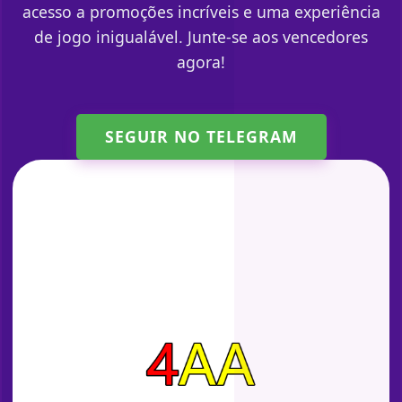
acesso a promoções incríveis e uma experiência
de jogo inigualável. Junte-se aos vencedores
agora!
SEGUIR NO TELEGRAM