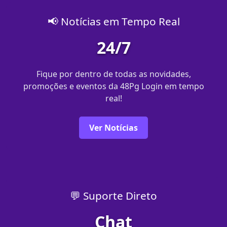
📢 Notícias em Tempo Real
24/7
Fique por dentro de todas as novidades,
promoções e eventos da 48Pg Login em tempo
real!
Ver Notícias
💬 Suporte Direto
Chat