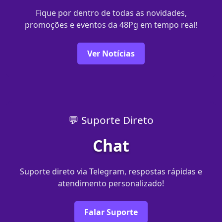
Fique por dentro de todas as novidades,
promoções e eventos da 48Pg em tempo real!
Ver Notícias
💬 Suporte Direto
Chat
Suporte direto via Telegram, respostas rápidas e
atendimento personalizado!
Falar Suporte