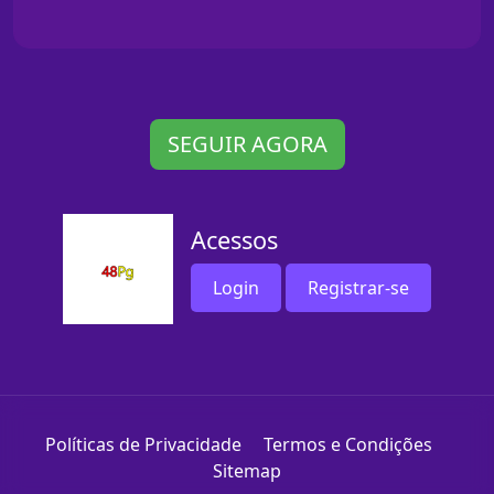
SEGUIR AGORA
Acessos
Login
Registrar-se
Políticas de Privacidade
Termos e Condições
Sitemap