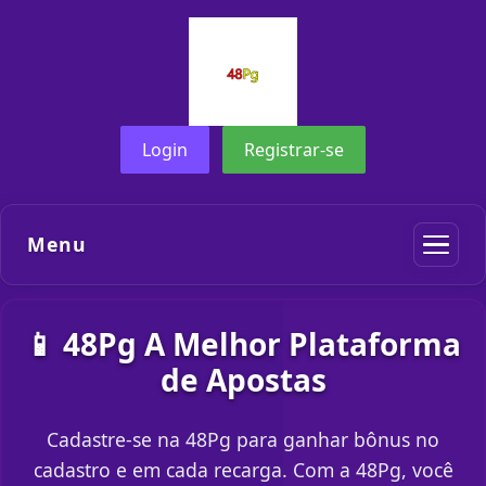
Login
Registrar-se
Menu
📱 48Pg A Melhor Plataforma
de Apostas
Cadastre-se na 48Pg para ganhar bônus no
cadastro e em cada recarga. Com a 48Pg, você