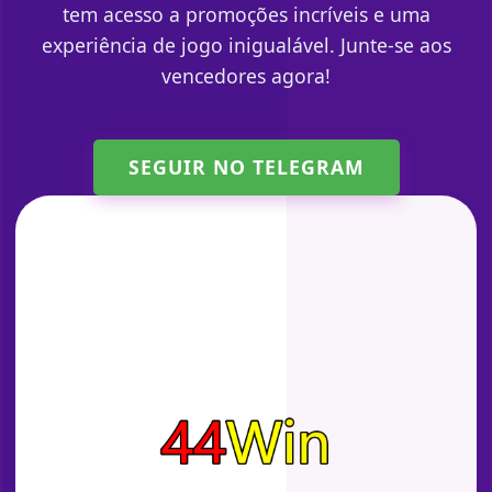
tem acesso a promoções incríveis e uma
experiência de jogo inigualável. Junte-se aos
vencedores agora!
SEGUIR NO TELEGRAM