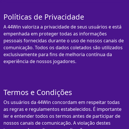
Políticas de Privacidade
A 44Win valoriza a privacidade de seus usuários e está
empenhada em proteger todas as informações
pessoais fornecidas durante o uso de nossos canais de
comunicação. Todos os dados coletados são utilizados
exclusivamente para fins de melhoria contínua da
experiência de nossos jogadores.
Termos e Condições
Os usuários da 44Win concordam em respeitar todas
as regras e regulamentos estabelecidos. É importante
ler e entender todos os termos antes de participar de
nossos canais de comunicação. A violação destes