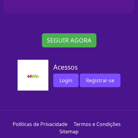
SEGUIR AGORA
Acessos
Login
Registrar-se
Políticas de Privacidade
Termos e Condições
Sitemap