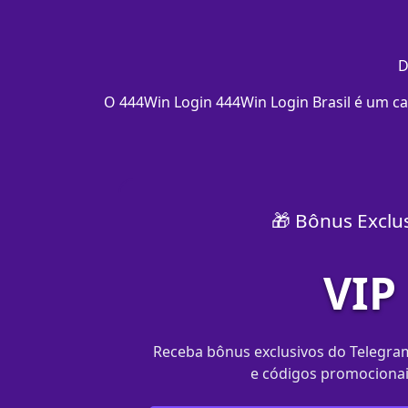
D
O 444Win Login 444Win Login Brasil é um cas
🎁 Bônus Exclu
VIP
Receba bônus exclusivos do Telegra
e códigos promocionai