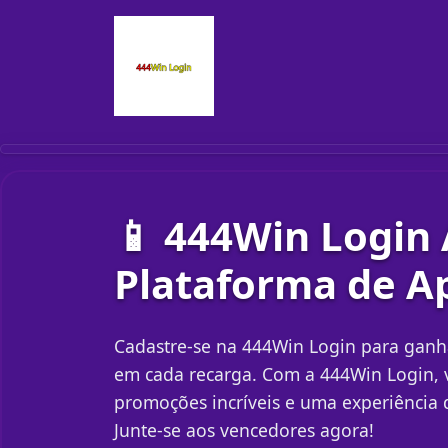
📱 444Win Login
Plataforma de A
Cadastre-se na 444Win Login para ganh
em cada recarga. Com a 444Win Login, 
promoções incríveis e uma experiência d
Junte-se aos vencedores agora!