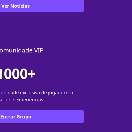
Ver Notícias
Comunidade VIP
1000+
unidade exclusiva de jogadores e
rtilhe experiências!
Entrar Grupo