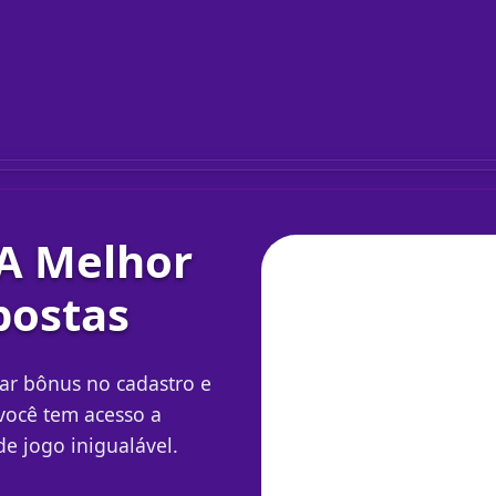
 A Melhor
postas
ar bônus no cadastro e
você tem acesso a
e jogo inigualável.