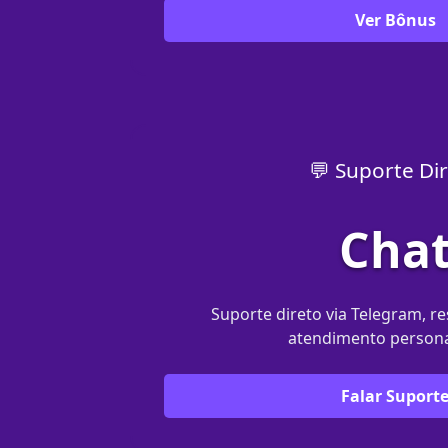
Ver Bônus
💬 Suporte Di
Cha
Suporte direto via Telegram, r
atendimento persona
Falar Suport