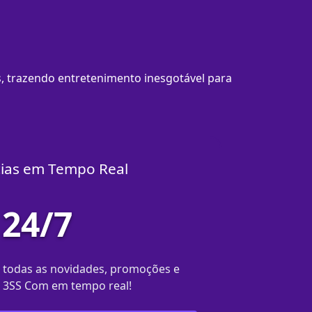
, trazendo entretenimento inesgotável para
cias em Tempo Real
24/7
e todas as novidades, promoções e
 3SS Com em tempo real!