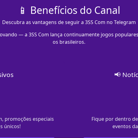
📱 Benefícios do Canal
Descubra as vantagens de seguir a 3SS Com no Telegram
novando — a 3SS Com lança continuamente jogos populares
os brasileiros.
sivos
📢 Notí
m, promoções especiais
Fique por dentro d
s únicos!
eventos da