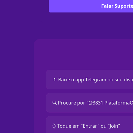
Falar Suport
📱 Baixe o app Telegram no seu disp
🔍 Procure por "@3831 PlataformaOf
👆 Toque em "Entrar" ou "Join"