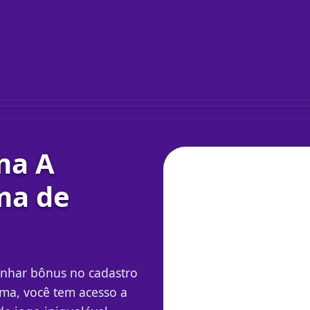
ma A
ma de
anhar bônus no cadastro
ma, você tem acesso a