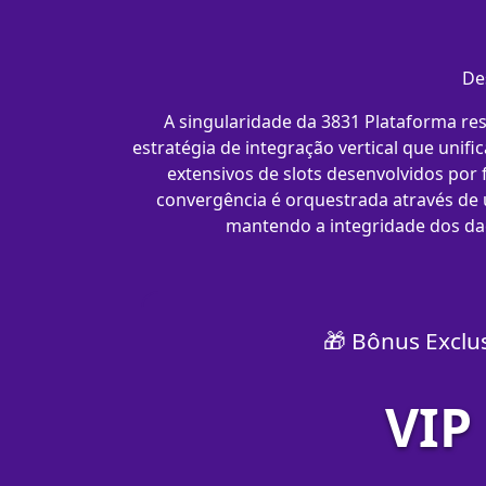
De
A singularidade da 3831 Plataforma r
estratégia de integração vertical que unif
extensivos de slots desenvolvidos por
convergência é orquestrada através de 
mantendo a integridade dos dado
🎁 Bônus Exclu
VIP