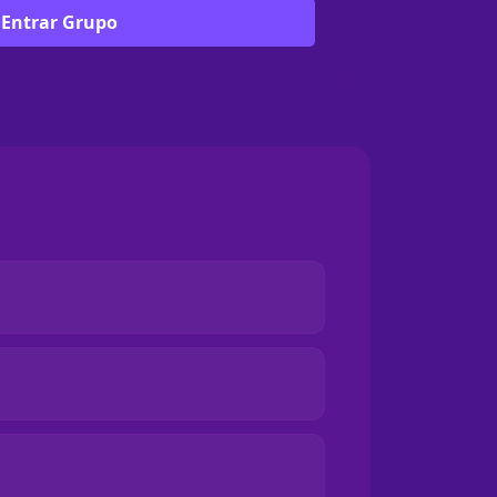
Entrar Grupo