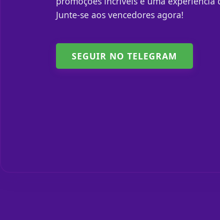
promoções incríveis e uma experiência d
Junte-se aos vencedores agora!
SEGUIR NO TELEGRAM