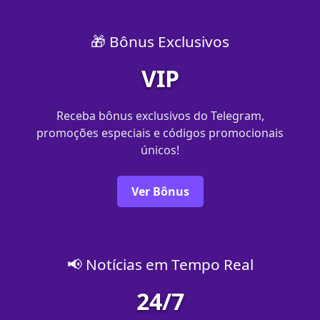
🎁 Bônus Exclusivos
VIP
Receba bônus exclusivos do Telegram,
promoções especiais e códigos promocionais
únicos!
Ver Bônus
📢 Notícias em Tempo Real
24/7