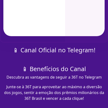
📱 Canal Oficial no Telegram!
📱 Benefícios do Canal
Descubra as vantagens de seguir a 36T no Telegram
Junte-se à 36T para aproveitar ao máximo a diversão
dos jogos, sentir a emoção dos prêmios milionários da
36T Brasil e vencer a cada clique!