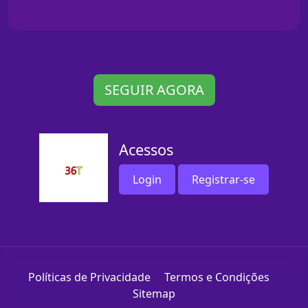
SEGUIR AGORA
Acessos
Login
Registrar-se
Políticas de Privacidade
Termos e Condições
Sitemap