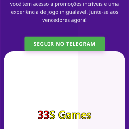
você tem acesso a promoções incríveis e uma
experiência de jogo inigualável. Junte-se aos
vencedores agora!
SEGUIR NO TELEGRAM