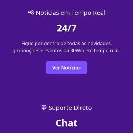
📢 Notícias em Tempo Real
24/7
Fique por dentro de todas as novidades,
promoções e eventos da 30Win em tempo real!
Ver Notícias
💬 Suporte Direto
Chat