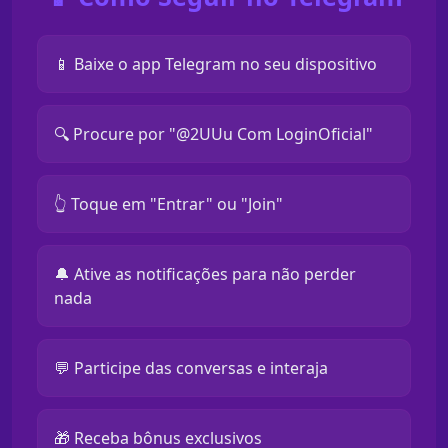
📱 Baixe o app Telegram no seu dispositivo
🔍 Procure por "@2UUu Com LoginOficial"
👆 Toque em "Entrar" ou "Join"
🔔 Ative as notificações para não perder
nada
💬 Participe das conversas e interaja
🎁 Receba bônus exclusivos