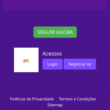
SEGUIR AGORA
Acessos
Login
Registrar-se
Políticas de Privacidade
Termos e Condições
Sitemap