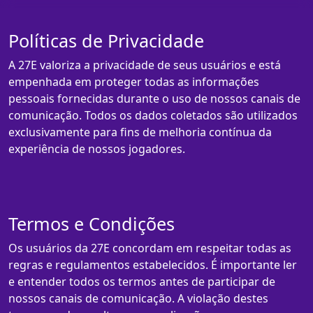
Políticas de Privacidade
A 27E valoriza a privacidade de seus usuários e está
empenhada em proteger todas as informações
pessoais fornecidas durante o uso de nossos canais de
comunicação. Todos os dados coletados são utilizados
exclusivamente para fins de melhoria contínua da
experiência de nossos jogadores.
Termos e Condições
Os usuários da 27E concordam em respeitar todas as
regras e regulamentos estabelecidos. É importante ler
e entender todos os termos antes de participar de
nossos canais de comunicação. A violação destes